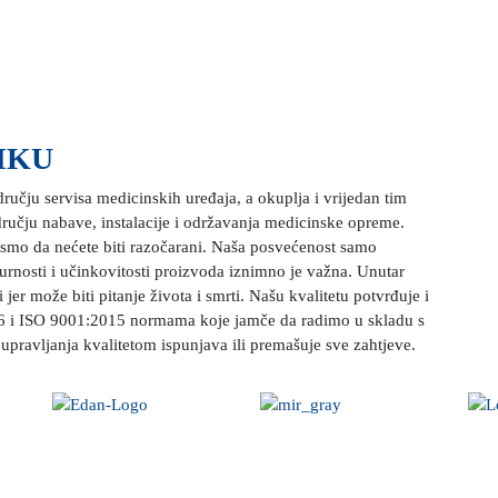
?
IKU
ručju servisa medicinskih uređaja, a okuplja i vrijedan tim
ručju nabave, instalacije i održavanja medicinske opreme.
i smo da nećete biti razočarani. Naša posvećenost samo
rnosti i učinkovitosti proizvoda iznimno je važna. Unutar
er može biti pitanje života i smrti. Našu kvalitetu potvrđuje i
16 i ISO 9001:2015 normama koje jamče da radimo u skladu s
upravljanja kvalitetom ispunjava ili premašuje sve zahtjeve.