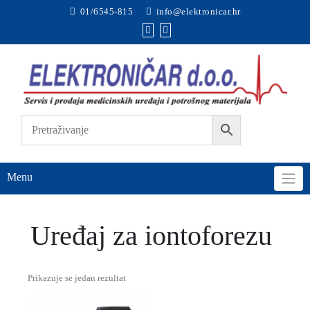
01/6545-815
info@elektronicar.hr
Menu
Početna
Razno
Uređaj za iontoforezu
Uređaj za iontoforezu
Prikazuje se jedan rezultat