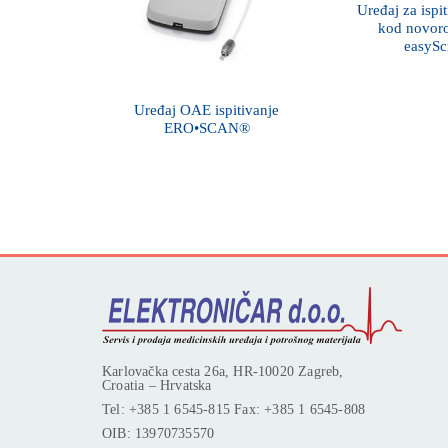
Uređaj za ispi
kod novor
easySc
Uređaj OAE ispitivanje
ERO•SCAN®
Karlovačka cesta 26a, HR-10020 Zagreb,
Croatia – Hrvatska
Tel: +385 1 6545-815 Fax: +385 1 6545-808
OIB: 13970735570