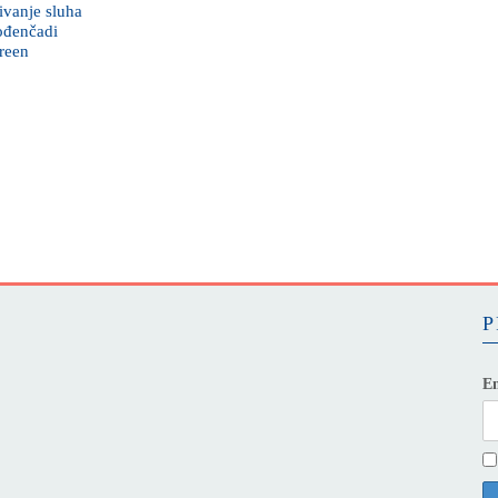
tivanje sluha
ođenčadi
reen
P
Em