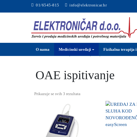
01/6545-815
info@elektronicar.hr
O nama
Medicinski uređaji
Fizikalna terapija i
Početna
Audiometrija
OAE ispitivanje
OAE ispitivanje
Prikazuje se svih 3 rezultata