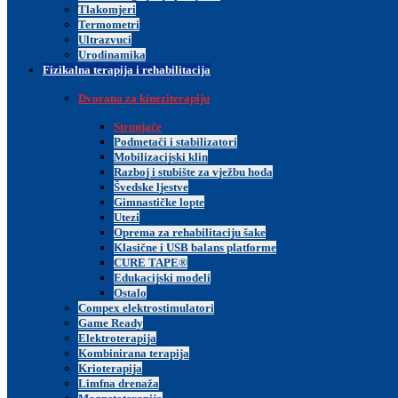
Tlakomjeri
Termometri
Ultrazvuci
Urodinamika
Fizikalna terapija i rehabilitacija
Dvorana za kineziterapiju
Strunjače
Podmetači i stabilizatori
Mobilizacijski klin
Razboj i stubište za vježbu hoda
Švedske ljestve
Gimnastičke lopte
Utezi
Oprema za rehabilitaciju šake
Klasične i USB balans platforme
CURE TAPE®
Edukacijski modeli
Ostalo
Compex elektrostimulatori
Game Ready
Elektroterapija
Kombinirana terapija
Krioterapija
Limfna drenaža