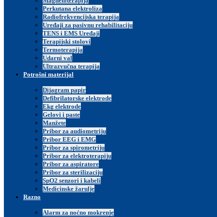
Magnetoterapija
Perkutana elektroliza
Radiofrekvencijska terapija
Uređaji za pasivnu rehabilitaciju
TENS i EMS Uređaji
Terapijski stolovi
Termoterapija
Udarni val
Ultrazvučna terapija
Potrošni materijal
Dijagram papir
Defibrilatorske elektrode
Ekg elektrode
Gelovi i paste
Manžete
Pribor za audiometriju
Pribor EEG i EMG
Pribor za spirometriju
Pribor za elektroterapiju
Pribor za aspiratore
Pribor za sterilizaciju
SpO2 senzori i kabeli
Medicinske žarulje
Razno
Alarm za noćno mokrenje