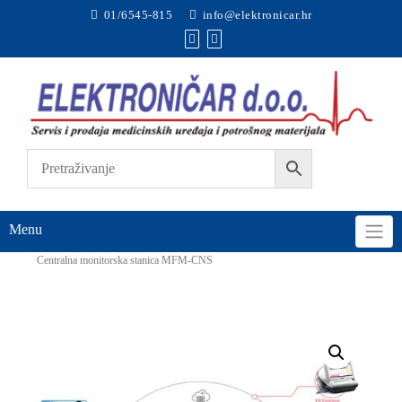
01/6545-815
info@elektronicar.hr
Menu
Početna
Ginekološki uređaji
CTG uređaji
Centralna monitorska stanica MFM-CNS