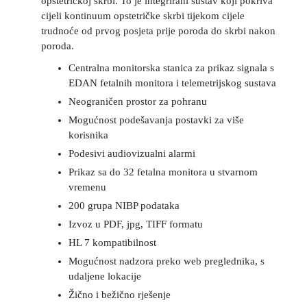
opstetričkoj skrbi.
To je integrirani sustav koji pokriva
cijeli kontinuum opstetričke skrbi tijekom cijele
trudnoće od prvog posjeta prije poroda do skrbi nakon
poroda.
Centralna monitorska stanica za prikaz signala s
EDAN fetalnih monitora i telemetrijskog sustava
Neograničen prostor za pohranu
Mogućnost podešavanja postavki za više
korisnika
Podesivi audiovizualni alarmi
Prikaz sa do 32 fetalna monitora u stvarnom
vremenu
200 grupa NIBP podataka
Izvoz u PDF, jpg, TIFF formatu
HL 7 kompatibilnost
Mogućnost nadzora preko web preglednika, s
udaljene lokacije
Žično i bežično rješenje