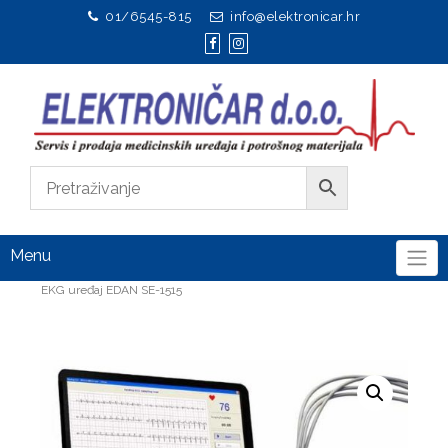
01/6545-815
info@elektronicar.hr
Menu
Početna
EKG uređaji
EKG u opterećenju
EKG uređaj EDAN SE-1515