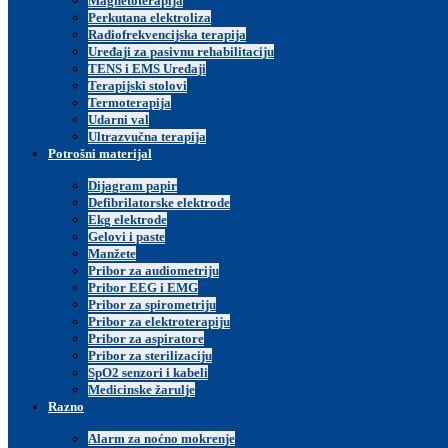
Magnetoterapija
Perkutana elektroliza
Radiofrekvencijska terapija
Uređaji za pasivnu rehabilitaciju
TENS i EMS Uređaji
Terapijski stolovi
Termoterapija
Udarni val
Ultrazvučna terapija
Potrošni materijal
Dijagram papir
Defibrilatorske elektrode
Ekg elektrode
Gelovi i paste
Manžete
Pribor za audiometriju
Pribor EEG i EMG
Pribor za spirometriju
Pribor za elektroterapiju
Pribor za aspiratore
Pribor za sterilizaciju
SpO2 senzori i kabeli
Medicinske žarulje
Razno
Alarm za noćno mokrenje