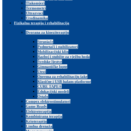
Tlakomjeri
Tel: +385 1 6545-815 Fax: +385 1 6545-808
Termometri
Ultrazvuci
OIB: 13970735570
Urodinamika
Fizikalna terapija i rehabilitacija
MB: 0352519
Dvorana za kineziterapiju
© Copyright 2025.
Strunjače
PRIJAVITE SE NA NOVOSTI
Podmetači i stabilizatori
Mobilizacijski klin
Email adresa:
Razboj i stubište za vježbu hoda
Švedske ljestve
Prihvaćam
uvjete korištenja i pravila privatnosti
Gimnastičke lopte
Utezi
Oprema za rehabilitaciju šake
Klasične i USB balans platforme
CURE TAPE®
Edukacijski modeli
Ostalo
Compex elektrostimulatori
Game Ready
Elektroterapija
Kombinirana terapija
Krioterapija
Limfna drenaža