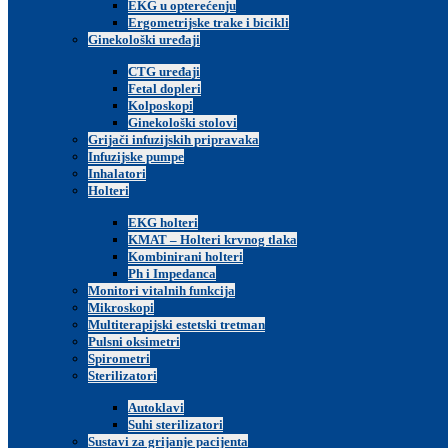
Opcija: model STE-16-D s pisačem
EKG u opterećenju
Ergometrijske trake i bicikli
SKU:
91903 i 91904
Ginekološki uređaji
CTG uređaji
Fetal dopleri
Kolposkopi
Pošalji upit:
Ginekološki stolovi
Grijači infuzijskih pripravaka
Ime i prezime
*
Infuzijske pumpe
Ustanova / Tvrtka
Inhalatori
Telefon
Holteri
Email
*
EKG holteri
KMAT – Holteri krvnog tlaka
Poruka
*
Kombinirani holteri
Ph i Impedanca
Želim primati obavijesti i promotivne ponude.
Monitori vitalnih funkcija
Mikroskopi
Phone
Multiterapijski estetski tretman
Pulsni oksimetri
Spirometri
Sterilizatori
Autoklavi
Pošalji
Suhi sterilizatori
Karlovačka cesta 26a, HR-10020 Zagreb,
Sustavi za grijanje pacijenta
Croatia – Hrvatska