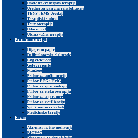
Radiofrekvencijska terapija
Uređaji za pasivnu rehabilitaciju
TENS i EMS Uređaji
Terapijski stolovi
Termoterapija
Udarni val
Ultrazvučna terapija
Potrošni materijal
Dijagram papir
Defibrilatorske elektrode
Ekg elektrode
Gelovi i paste
Manžete
Pribor za audiometriju
Pribor EEG i EMG
Pribor za spirometriju
Pribor za elektroterapiju
Pribor za aspiratore
Pribor za sterilizaciju
SpO2 senzori i kabeli
Medicinske žarulje
Razno
Alarm za noćno mokrenje
BIOPAC
Dispenzeri za dezinfekciju